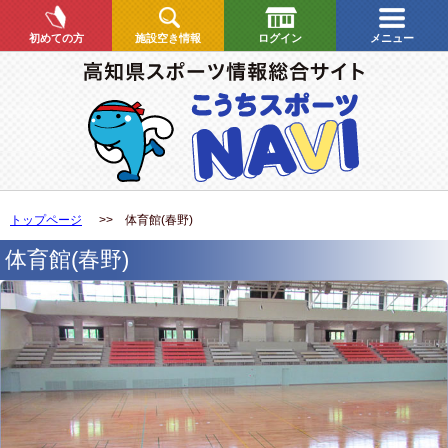
初めての方
施設空き情報
ログイン
メニュー
トップページ
>> 体育館(春野)
体育館(春野)