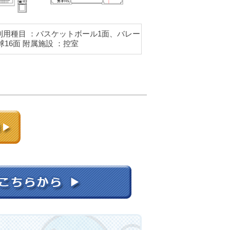
.9m） 利用種目 ：バスケットボール1面、バレー
16面 附属施設 ：控室