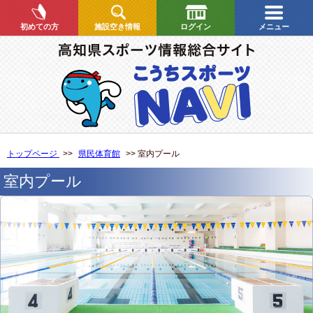
初めての方
施設空き情報
ログイン
メニュー
トップページ
>>
県民体育館
>> 室内プール
室内プール