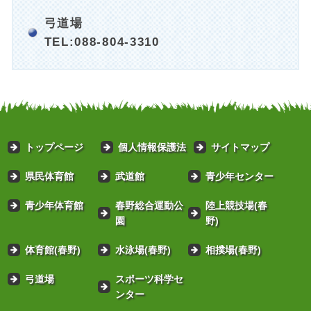
弓道場
TEL:088-804-3310
トップページ
個人情報保護法
サイトマップ
県民体育館
武道館
青少年センター
青少年体育館
春野総合運動公
陸上競技場(春
園
野)
体育館(春野)
水泳場(春野)
相撲場(春野)
弓道場
スポーツ科学セ
ンター