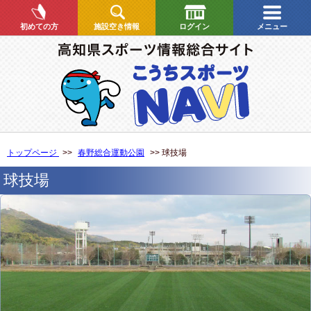
初めての方
施設空き情報
ログイン
メニュー
トップページ
>>
春野総合運動公園
>> 球技場
球技場