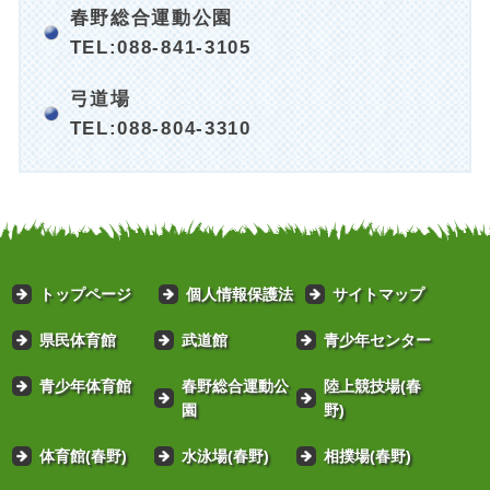
春野総合運動公園
TEL:088-841-3105
弓道場
TEL:088-804-3310
トップページ
個人情報保護法
サイトマップ
県民体育館
武道館
青少年センター
青少年体育館
春野総合運動公
陸上競技場(春
園
野)
体育館(春野)
水泳場(春野)
相撲場(春野)