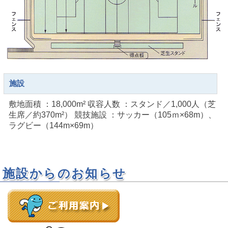
施設
敷地面積 ：18,000m² 収容人数 ：スタンド／1,000人（芝
生席／約370m²） 競技施設 ：サッカー（105ｍ×68m）、
ラグビー（144m×69m）
施設からのお知らせ