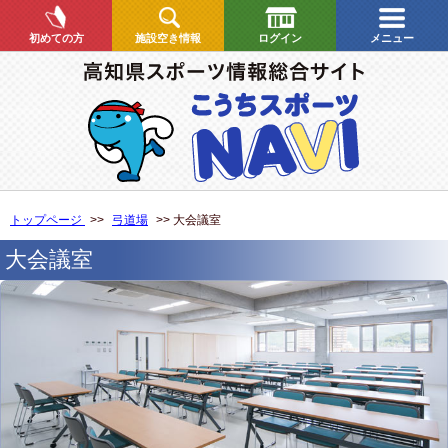
初めての方
施設空き情報
ログイン
メニュー
トップページ
>>
弓道場
>> 大会議室
大会議室