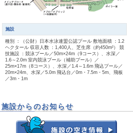
施設
種別 ：（公財）日本水泳連盟公認プール 敷地面積 ：1.2
ヘクタール 収容人数 ：1,400人、芝生席（約450m²） 競
技施設 ：競泳プール／50m×24m（9コース）、水深／
1.6～2.0m 室内競泳プール（補助プール）／
25m×17m（8コース）、水深／1.4～1.6m 飛込プール／
20m×24m、水深／5.0m 飛込台／0m・7.5m・5m、飛板
／3m・1m
施設からのお知らせ