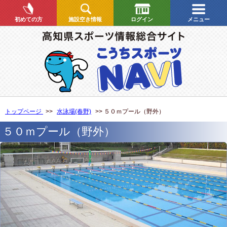
初めての方
施設空き情報
ログイン
メニュー
トップページ
>>
水泳場(春野)
>> ５０ｍプール（野外）
５０ｍプール（野外）