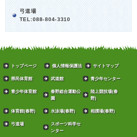
弓道場
TEL:088-804-3310
トップページ
個人情報保護法
サイトマップ
県民体育館
武道館
青少年センター
青少年体育館
春野総合運動公
陸上競技場(春
園
野)
体育館(春野)
水泳場(春野)
相撲場(春野)
弓道場
スポーツ科学セ
ンター