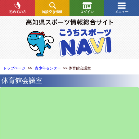
初めての方
施設空き情報
ログイン
メニュー
トップページ
>>
青少年センター
>> 体育館会議室
体育館会議室