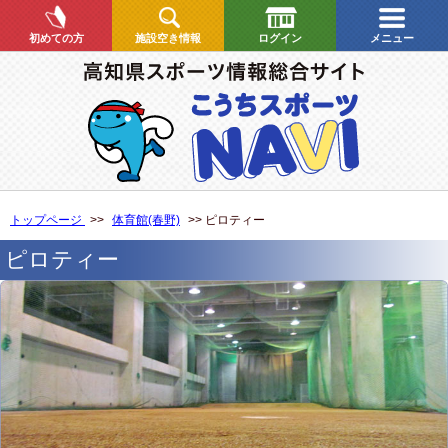
初めての方
施設空き情報
ログイン
メニュー
トップページ
>>
体育館(春野)
>> ピロティー
ピロティー