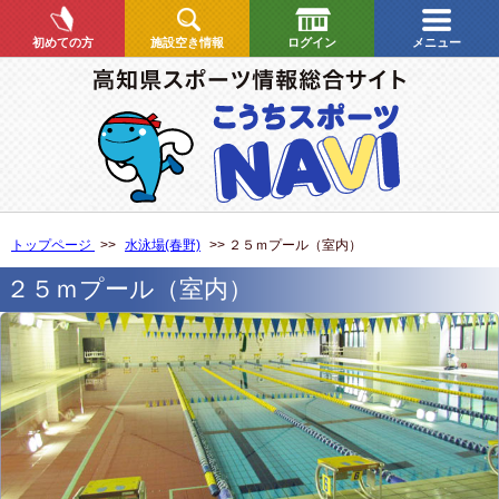
初めての方
施設空き情報
ログイン
メニュー
トップページ
>>
水泳場(春野)
>> ２５ｍプール（室内）
２５ｍプール（室内）