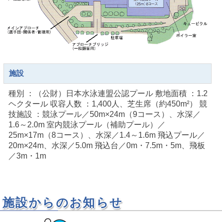
施設
種別 ：（公財）日本水泳連盟公認プール 敷地面積 ：1.2
ヘクタール 収容人数 ：1,400人、芝生席（約450m²） 競
技施設 ：競泳プール／50m×24m（9コース）、水深／
1.6～2.0m 室内競泳プール（補助プール）／
25m×17m（8コース）、水深／1.4～1.6m 飛込プール／
20m×24m、水深／5.0m 飛込台／0m・7.5m・5m、飛板
／3m・1m
施設からのお知らせ