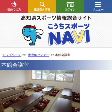
初めての方
施設空き情報
ログイン
メニュー
トップページ
>>
青少年センター
>> 本館会議室
本館会議室