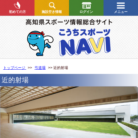
初めての方
施設空き情報
ログイン
メニュー
トップページ
>>
弓道場
>> 近的射場
近的射場