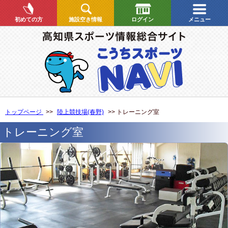
初めての方
施設空き情報
ログイン
メニュー
トップページ
>>
陸上競技場(春野)
>> トレーニング室
トレーニング室